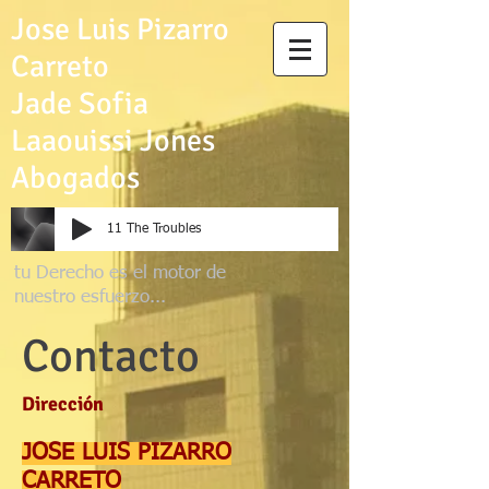
Jose Luis Pizarro
Carreto
Jade Sofia
Laaouissi Jones
Abogados
11 The Troubles
tu D
erecho es el
motor de
nuestro esfuerzo...
Contacto
Dirección
JOSE LUIS PIZARRO
CARRETO