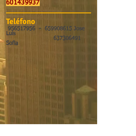
601439937
Teléfono
956517956
-
659908615
Jose
Luis
637306491
Sofia