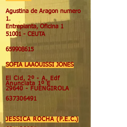
Agustina de Aragon numero
1.
Entreplanta, Oficina 1
51001 - CEUTA
659908615
SOFIA LAAOUISSI JONES
El Cid, 2º - A,
Edf
Anunciata 1º E
29640 - FUENGIROLA
637306491
JESSICA ROCHA (P.E.C.)