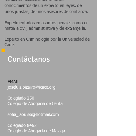
conocimientos de un experto en leyes, de
unos juristas, de unos asesores de confianza.
Experimentados en asuntos penales como en
materia civil, administrativa y de extranjería.
Experto en Criminología por la Universidad de
Cádiz.
Contáctanos
EMAIL
joseluis.pizarro@icace.org
Colegiado 250
Colegio de Abogacía de Ceuta
sofia_laouissi@hotmail.com
Colegiado 8462
Colegio de Abogacía de Malaga