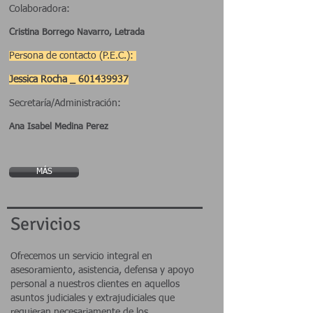
Colaboradora:
Cristina Borrego Navarro, Letrada
Persona de
contacto (P.E.C.):
Jessica Rocha _
601439937
Secretaría/Administración:
Ana Isabel Medina Perez
MÁS
Servicios
Ofrecemos un servicio integral en
asesoramiento, asistencia, defensa y apoyo
personal a nuestros clientes en aquellos
asuntos judiciales y extrajudiciales que
requieran necesariamente de los