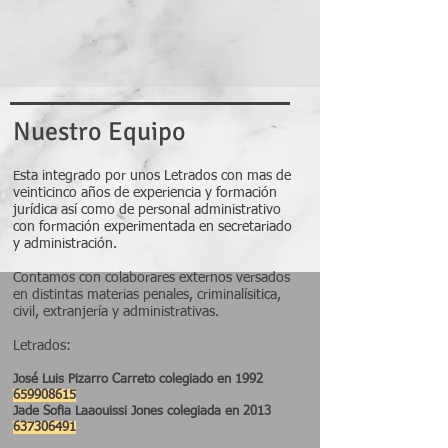
Nuestro Equipo
sta integrado por unos Letrados con mas de
E
veinticinco años de experiencia y formación
jurídica así como de personal administrativo
con formación experimentada en secretariado
y administración.
Contamos con colaborares externos versados
en distintas materias penales, criminalísitica,
civil, extranjería y administrativas.
Letrados:
José Luis Pizarro Carreto colegiado en 1992
659908615
Jade Sofia Laaouissi Jones colegiada en 2013
637306491