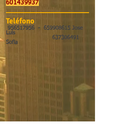
601439937
Teléfono
956517956
-
659908615
Jose
Luis
637306491
Sofia