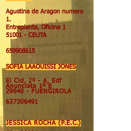
Agustina de Aragon numero
1.
Entreplanta, Oficina 1
51001 - CEUTA
659908615
SOFIA LAAOUISSI JONES
El Cid, 2º - A,
Edf
Anunciata 1º E
29640 - FUENGIROLA
637306491
JESSICA ROCHA (P.E.C.)