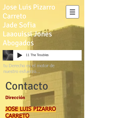
Jose Luis Pizarro
Carreto
Jade Sofia
Laaouissi Jones
Abogados
11 The Troubles
tu D
erecho es el
motor de
nuestro esfuerzo...
Contacto
Dirección
JOSE LUIS PIZARRO
CARRETO