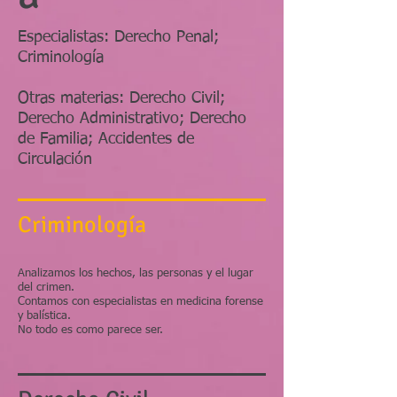
Especialistas: Derecho Penal;
Criminología
Otras materias: Derecho Civil;
Derecho Administrativo; Derecho
de Familia; Accidentes de
Circulación
Criminología
Analizamos los hechos, las personas y el lugar
del crimen.
Contamos con especialistas en medicina forense
y balística.
No todo es como parece ser.