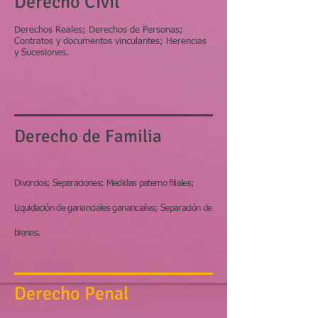
Derecho Civil
Derechos Reales; Derechos de Personas;
Contratos y documentos vinculantes; Herencias
y Sucesiones.
Derecho de Familia
Divorcios; Separaciones; Medidas paterno filiales;
Liquidación de gananciales gananciales; Separación de
bienes.
Derecho Penal