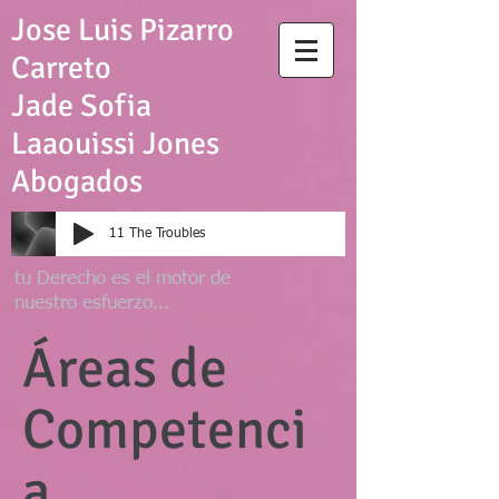
Jose Luis Pizarro
Carreto
Jade Sofia
Laaouissi Jones
Abogados
11 The Troubles
tu D
erecho es el
motor de
nuestro esfuerzo...
Áreas de
Competenci
a