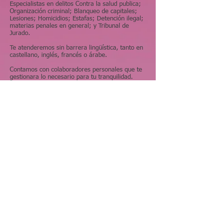
Especialistas en delitos Contra la salud publica;
Organización criminal; Blanqueo de capitales;
Lesiones; Homicidios; Estafas; Detención ilegal;
materias penales en general; y Tribunal de
Jurado.
Te atenderemos sin barrera lingüística, tanto en
castellano, inglés, francés o árabe.
Contamos con colaboradores personales que te
gestionara lo necesario para tu tranquilidad.
Extranjería. Inmigración
Autorización de residencia en general.
Expedientes de infracción de la Ley de
Extranjería.
Accidentes de